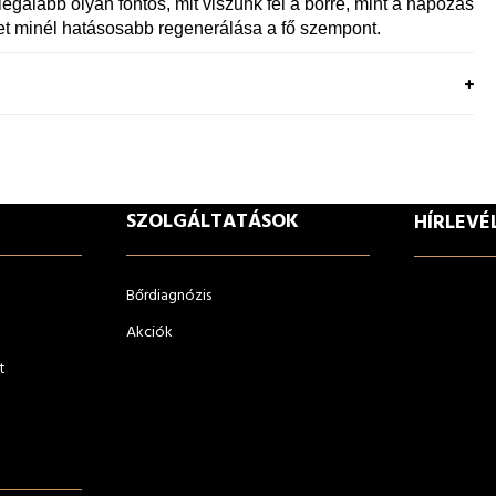
legalább olyan fontos, mit viszünk fel a bőrre, mint a napozás
et minél hatásosabb regenerálása a fő szempont.
SZOLGÁLTATÁSOK
HÍRLEVÉ
Bőrdiagnózis
Akciók
t