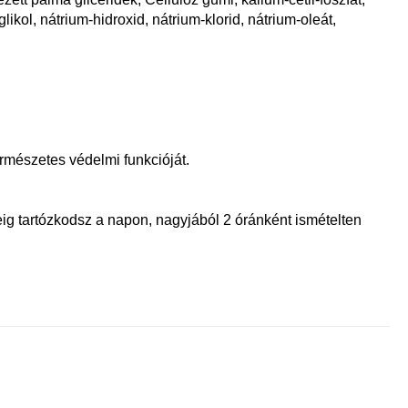
glikol, nátrium-hidroxid, nátrium-klorid, nátrium-oleát,
ermészetes védelmi funkcióját.
eig tartózkodsz a napon, nagyjából 2 óránként ismételten