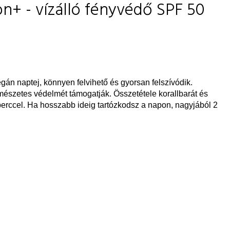
on+ - vízálló fényvédő SPF 50
n naptej, könnyen felvihető és gyorsan felszívódik.
ermészetes védelmét támogatják. Összetétele korallbarát és
erccel. Ha hosszabb ideig tartózkodsz a napon, nagyjából 2