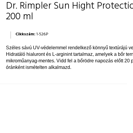
Dr. Rimpler Sun Hight Protecti
200 ml
Cikkszám:
1-526.P
Széles sávú UV-védelemmel rendelkező könnyű textúrájú vegá
Hidratáló hialuront és L-arginint tartalmaz, amelyek a bőr t
mikroműanyag-mentes. Vidd fel a bőrödre napozás előtt 20 p
óránként ismételten alkalmazd.