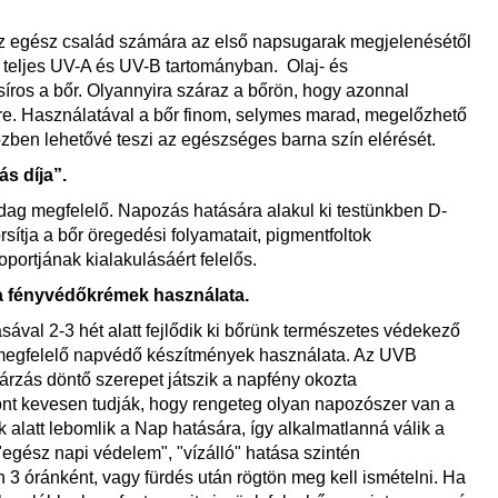
az egész család számára az első napsugarak megjelenésétől
 teljes UV-A és UV-B tartományban. Olaj- és
ros a bőr. Olyannyira száraz a bőrön, hogy azonnal
re. Használatával a bőr finom, selymes marad, megelőzhető
zben lehetővé teszi az egészséges barna szín elérését.
s díja”.
adag megfelelő. Napozás hatására alakul ki testünkben D-
sítja a bőr öregedési folyamatait, pigmentfoltok
ortjának kialakulásáért felelős.
 a fényvédőkrémek használata.
val 2-3 hét alatt fejlődik ki bőrünk természetes védekező
 megfelelő napvédő készítmények használata. Az UVB
rzás döntő szerepet játszik a napfény okozta
ont kevesen tudják, hogy rengeteg olyan napozószer van a
alatt lebomlik a Nap hatására, így alkalmatlanná válik a
"egész napi védelem", "vízálló" hatása szintén
3 óránként, vagy fürdés után rögtön meg kell ismételni. Ha