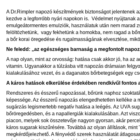
A Dr.Rimpler napozó készítmények biztonságot jelentenek 
kezdve a legforróbb nyári napokon is. Védelmet nyújtanak a
emulgeátormentes emulziók, használatuk után nem marad zsí
felöltözhetünk, vagy fekhetünk a homokba, nem ragad a bőr
a bőr korai öregedése és rugalmasságának elvesztése, mikö
Ne feledd: „az egészséges barnaság a megfontolt napozá
A nap olyan, mint az orvosság: hatása csak akkor jó, ha az 
vitamin. Ugyanakkor a túlzásba vitt napozás drámaian felgyor
kialakulásához vezet, és a daganatos bőrbetegségek egy csop
A káros hatások elkerülése érdekében rendkívűl fontos
Rendszeres és ésszerű napozással, bőrünk naphoz szoktatásá
képessége. Az ésszerű napozás elengedhetetlen kelléke a
sugárzás legismertebb negatív hatása a leégés. Az UVA sugá
bőröregedésben, és a napallergiák kialakulásában. Azt visz
piacon, melyek sok összetevője nagyon gyorsan, akár percek 
káros sugarak kiszűrésére. Továbbá az olyan állítások, mint 
megkérdőjelezhető. A fényvédő szerek használatát átlagosan 