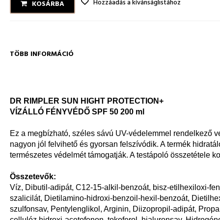
Hozzáadás a kívánságlistához
KOSÁRBA
TÖBB INFORMÁCIÓ
DR RIMPLER SUN HIGHT PROTECTION+
VÍZÁLLÓ FÉNYVÉDŐ SPF 50 200 ml
Ez a megbízható, széles sávú UV-védelemmel rendelkező veg
nagyon jól felvihető és gyorsan felszívódik. A termék hidratál
természetes védelmét támogatják. A testápoló összetétele k
Összetevők:
Víz, Dibutil-adipát, C12-15-alkil-benzoát, bisz-etilhexiloxi-fen
szalicilát, Dietilamino-hidroxi-benzoil-hexil-benzoát, Dietilh
szulfonsav, Pentylenglikol, Arginin, Diizopropil-adipát, Propa
cellulóz,hidroxi-acetofenon, tokoferol, hialuronsav, Hidrogéne