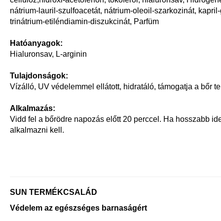
nátrium-lauril-szulfoacetát, nátrium-oleoil-szarkozinát, kapril-
trinátrium-etiléndiamin-diszukcinát, Parfüm
Hatóanyagok:
Hialuronsav, L-arginin
Tulajdonságok:
Vízálló, UV védelemmel ellátott, hidratáló, támogatja a bőr t
Alkalmazás:
Vidd fel a bőrödre napozás előtt 20 perccel. Ha hosszabb id
alkalmazni kell.
SUN TERMÉKCSALÁD
Védelem az egészséges barnaságért