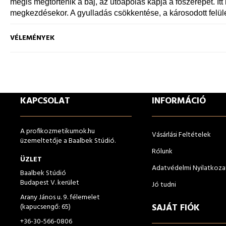
mégis megtörténik a baj, az utóápolás kapja a főszerepet. Itt 
megkezdésekor. A gyulladás csökkentése, a károsodott felül
VÉLEMÉNYEK
KAPCSOLAT
INFORMÁCIÓ
A profikozmetikumok.hu
Vásárlási Feltételek
üzemeltetője a Baalbek Stúdió.
Rólunk
ÜZLET
Adatvédelmi Nyilatkoza
Baalbek Stúdió
Budapest V. kerület
Jó tudni
Arany János u. 9. félemelet
SAJÁT FIÓK
(kapucsengő: 65)
+36-30-566-0806