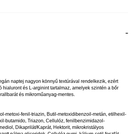
án naptej nagyon könnyű textúrával rendelkezik, ezért
ó hialuront és L-arginint tartalmaz, amelyek szintén a bőr
orallbarát és mikroműanyag-mentes.
ol-metoxi-fenil-triazin, Butil-metoxidibenzoil-metán, etilhexil-
exil-butamido, Triazon, Cellulóz, fenilbenzimidazol-
nediol, Dikaprilát/Kaprát, Hektorit, mikrokristályos
zett pálma gliceridek, Cellulóz gumi, kálium-cetil-foszfát,