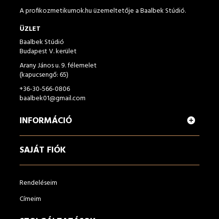
A profikozmetikumok.hu üzemeltetője a Baalbek Stúdió.
ÜZLET
Baalbek Stúdió
Budapest V. kerület
Arany János u. 9. félemelet
(kapucsengő: 65)
+36-30-566-0806
baalbek01@gmail.com
INFORMÁCIÓ
SAJÁT FIÓK
Rendeléseim
Címeim