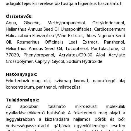
adagalófejes kiszerelése biztosítja a higiénikus használatot.
Összetevők:
Aqua, Glycerin, Methylpropanediol, Octyldodecanol,
Helianthus Annuus Seed Oil Unsaponifiables, Cardiospermum
Halicacabum Flower/Leaf/Vine Extract, Ribes Nigerum Seed
Oil, Rosmarinus Officinalis Leaf Extract, Panthenol,
Helianthus Annuus Seed Oil, Tocopherol, Pantolactone, CI
77820, Phenylpropanol, Acrylates/C10-30 Alkyl Acrylate
Crosspolymer, Caprylyl Glycol, Sodium Hydroxide
Hatóanyagok:
Feketeribizli mag olaj, szívmag kivonat, napraforgó olaj
koncentrátum, panthenol, mikroezüst
Tulajdonságok:
Az ápolóban található mikroezüst molekulák
gyulladáscsökkentő hatásúak. A feketeribizli mag olajat a
leggyakrabban a kiszáradásra hajlamos bőrök és bőr
nedvességvisszatartó gátjának egyenlőtlenségei esetén