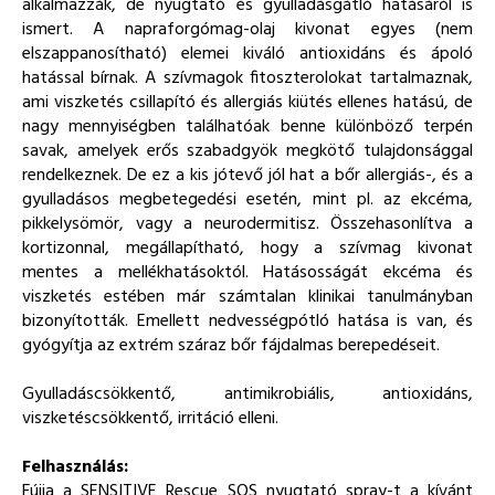
alkalmazzák, de nyugtató és gyulladásgátló hatásáról is
ismert. A napraforgómag-olaj kivonat egyes (nem
elszappanosítható) elemei kiváló antioxidáns és ápoló
hatással bírnak. A szívmagok fitoszterolokat tartalmaznak,
ami viszketés csillapító és allergiás kiütés ellenes hatású, de
nagy mennyiségben találhatóak benne különböző terpén
savak, amelyek erős szabadgyök megkötő tulajdonsággal
rendelkeznek. De ez a kis jótevő jól hat a bőr allergiás-, és a
gyulladásos megbetegedési esetén, mint pl. az ekcéma,
pikkelysömör, vagy a neurodermitisz. Összehasonlítva a
kortizonnal, megállapítható, hogy a szívmag kivonat
mentes a mellékhatásoktól. Hatásosságát ekcéma és
viszketés estében már számtalan klinikai tanulmányban
bizonyították. Emellett nedvességpótló hatása is van, és
gyógyítja az extrém száraz bőr fájdalmas berepedéseit.
Gyulladáscsökkentő, antimikrobiális, antioxidáns,
viszketéscsökkentő, irritáció elleni.
Felhasználás:
Fújja a SENSITIVE Rescue SOS nyugtató spray-t a kívánt