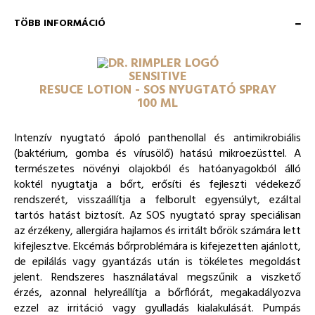
TÖBB INFORMÁCIÓ
SENSITIVE
RESUCE LOTION - SOS NYUGTATÓ SPRAY
100 ML
Intenzív nyugtató ápoló panthenollal és antimikrobiális
(baktérium, gomba és vírusölő) hatású mikroezüsttel. A
természetes növényi olajokból és hatóanyagokból álló
koktél nyugtatja a bőrt, erősíti és fejleszti védekező
rendszerét, visszaállítja a felborult egyensúlyt, ezáltal
tartós hatást biztosít. Az SOS nyugtató spray speciálisan
az érzékeny, allergiára hajlamos és irritált bőrök számára lett
kifejlesztve. Ekcémás bőrproblémára is kifejezetten ajánlott,
de epilálás vagy gyantázás után is tökéletes megoldást
jelent. Rendszeres használatával megszűnik a viszkető
érzés, azonnal helyreállítja a bőrflórát, megakadályozva
ezzel az irritáció vagy gyulladás kialakulását. Pumpás