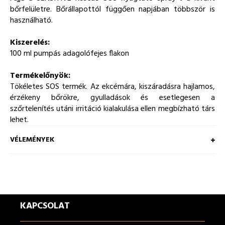
bőrfelületre. Bőrállapottól függően napjában többször is
használható.
Kiszerelés:
100 ml pumpás adagolófejes flakon
Termékelőnyök
:
Tökéletes SOS termék. Az ekcémára, kiszáradásra hajlamos,
érzékeny bőrökre, gyulladások és esetlegesen a
szőrtelenítés utáni irritáció kialakulása ellen megbízható társ
lehet.
VÉLEMÉNYEK
KAPCSOLAT