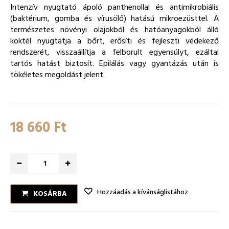
Intenzív nyugtató ápoló panthenollal és antimikrobiális
(baktérium, gomba és vírusölő) hatású mikroezüsttel. A
természetes növényi olajokból és hatóanyagokból álló
koktél nyugtatja a bőrt, erősíti és fejleszti védekező
rendszerét, visszaállítja a felborult egyensúlyt, ezáltal
tartós hatást biztosít. Epilálás vagy gyantázás után is
tökéletes megoldást jelent.
18 660 Ft‎
Hozzáadás a kívánságlistához
KOSÁRBA