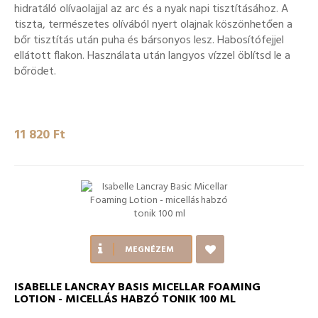
hidratáló olívaolajjal az arc és a nyak napi tisztításához. A
tiszta, természetes olívából nyert olajnak köszönhetően a
bőr tisztítás után puha és bársonyos lesz. Habosítófejjel
ellátott flakon. Használata után langyos vízzel öblítsd le a
bőrödet.
11 820 Ft‎
MEGNÉZEM
ISABELLE LANCRAY BASIS MICELLAR FOAMING
LOTION - MICELLÁS HABZÓ TONIK 100 ML