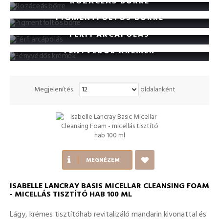
ROZÁCEÁS BŐRRE
PIGMENTFOLTOS BŐRRE
FÉRFI ARCÁPOLÁS
FÉNYVÉDŐS KRÉMEK
Megjelenítés
oldalanként
MEGNÉZEM
ISABELLE LANCRAY BASIS MICELLAR CLEANSING FOAM
- MICELLÁS TISZTÍTÓ HAB 100 ML
Lágy, krémes tisztítóhab revitalizáló mandarin kivonattal és