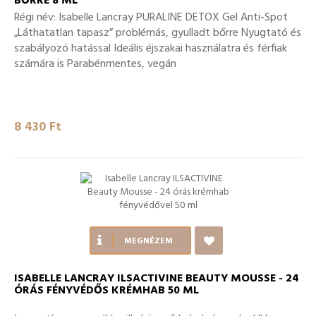
BŐRRE 8 ML
Régi név: Isabelle Lancray PURALINE DETOX Gel Anti-Spot
„Láthatatlan tapasz” problémás, gyulladt bőrre Nyugtató és
szabályozó hatással Ideális éjszakai használatra és férfiak
számára is Parabénmentes, vegán
8 430 Ft‎
MEGNÉZEM
ISABELLE LANCRAY ILSACTIVINE BEAUTY MOUSSE - 24
ÓRÁS FÉNYVÉDŐS KRÉMHAB 50 ML