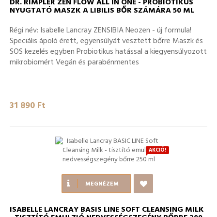
DR. RIMPLER ZEN FLOW ALL IN ONE - PROBIOTIKUS
NYUGTATÓ MASZK A LIBILIS BŐR SZÁMÁRA 50 ML
Régi név: Isabelle Lancray ZENSIBIA Neozen - új formula!
Speciális ápoló érett, egyensúlyát vesztett bőrre Maszk és
SOS kezelés egyben Probiotikus hatással a kiegyensúlyozott
mikrobiomért Vegán és parabénmentes
31 890 Ft‎
AKCIÓ!
MEGNÉZEM
ISABELLE LANCRAY BASIS LINE SOFT CLEANSING MILK