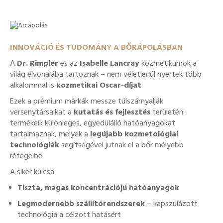
INNOVÁCIÓ ÉS TUDOMÁNY A BŐRÁPOLÁSBAN
A
Dr. Rimpler
és az
Isabelle Lancray
kozmetikumok a
világ élvonalába tartoznak – nem véletlenül nyertek több
alkalommal is
kozmetikai Oscar-díjat
.
Ezek a prémium márkák messze túlszárnyalják
versenytársaikat a
kutatás és fejlesztés
területén:
termékeik különleges, egyedülálló hatóanyagokat
tartalmaznak, melyek a
legújabb kozmetológiai
technológiák
segítségével jutnak el a bőr mélyebb
rétegeibe.
A siker kulcsa:
Tiszta, magas koncentrációjú hatóanyagok
Legmodernebb szállítórendszerek
– kapszulázott
technológia a célzott hatásért