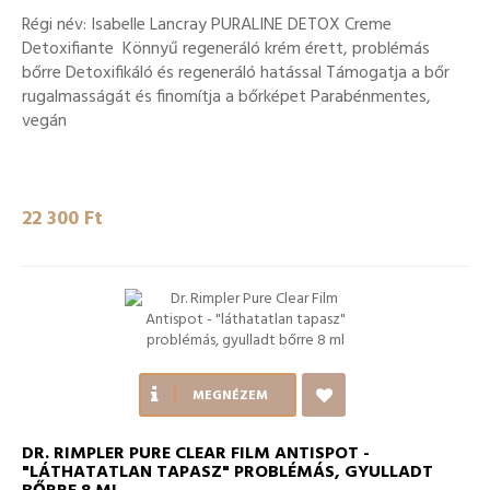
Régi név: Isabelle Lancray PURALINE DETOX Creme
Detoxifiante Könnyű regeneráló krém érett, problémás
bőrre Detoxifikáló és regeneráló hatással Támogatja a bőr
rugalmasságát és finomítja a bőrképet Parabénmentes,
vegán
22 300 Ft‎
MEGNÉZEM
DR. RIMPLER PURE CLEAR FILM ANTISPOT -
"LÁTHATATLAN TAPASZ" PROBLÉMÁS, GYULLADT