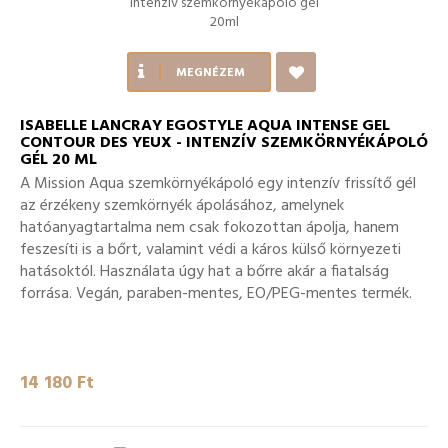
MEGNÉZEM
ISABELLE LANCRAY EGOSTYLE AQUA INTENSE GEL
CONTOUR DES YEUX - INTENZÍV SZEMKÖRNYÉKÁPOLÓ
GÉL 20 ML
A Mission Aqua szemkörnyékápoló egy intenzív frissítő gél
az érzékeny szemkörnyék ápolásához, amelynek
hatóanyagtartalma nem csak fokozottan ápolja, hanem
feszesíti is a bőrt, valamint védi a káros külső környezeti
hatásoktól. Használata úgy hat a bőrre akár a fiatalság
forrása. Vegán, paraben-mentes, EO/PEG-mentes termék.
14 180 Ft‎