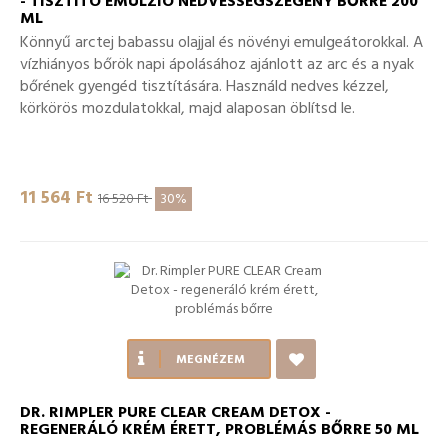
- TISZTÍTÓ EMULZIÓ NEDVESSÉGSZEGÉNY BŐRRE 200
ML
Könnyű arctej babassu olajjal és növényi emulgeátorokkal. A
vízhiányos bőrök napi ápolásához ajánlott az arc és a nyak
bőrének gyengéd tisztítására. Használd nedves kézzel,
körkörös mozdulatokkal, majd alaposan öblítsd le.
11 564 Ft‎
16 520 Ft‎
30%
MEGNÉZEM
DR. RIMPLER PURE CLEAR CREAM DETOX -
REGENERÁLÓ KRÉM ÉRETT, PROBLÉMÁS BŐRRE 50 ML