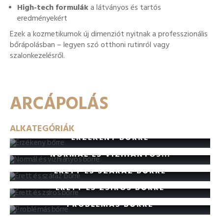
High-tech formulák
a látványos és tartós
eredményekért
Ezek a kozmetikumok új dimenziót nyitnak a professzionális
bőrápolásban – legyen szó otthoni rutinról vagy
szalonkezelésről.
ARCÁPOLÁS
ALKATEGÓRIÁK
ÉRZÉKENY BŐRRE
NORMÁL ÉS VÍZHIÁNYOS...
ÉRETT ÉS SZÁRAZ BŐRRE
ÉRETT ÉS ZSÍROS BŐRRE
PROBLÉMÁS BŐRRE