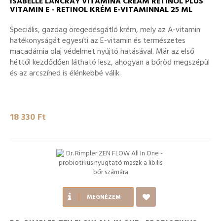
ISABELLE LANCRAY VITAMINA CREAM RETINOL PLUS
VITAMIN E - RETINOL KRÉM E-VITAMINNAL 25 ML
Speciális, gazdag öregedésgátló krém, mely az A-vitamin
hatékonyságát egyesíti az E-vitamin és természetes
macadámia olaj védelmet nyújtó hatásával. Már az első
héttől kezdődően látható lesz, ahogyan a bőröd megszépül
és az arcszíned is élénkebbé válik.
18 330 Ft‎
MEGNÉZEM