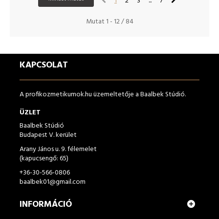
1
2
3
...
7
Mutat 1 - 12 / 84
KAPCSOLAT
A profikozmetikumok.hu üzemeltetője a Baalbek Stúdió.
ÜZLET
Baalbek Stúdió
Budapest V. kerület
Arany János u. 9. félemelet
(kapucsengő: 65)
+36-30-566-0806
baalbek01@gmail.com
INFORMÁCIÓ