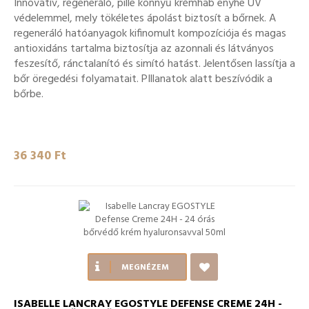
Innovatív, regeneráló, pille könnyű krémhab enyhe UV
védelemmel, mely tökéletes ápolást biztosít a bőrnek. A
regeneráló hatóanyagok kifinomult kompozíciója és magas
antioxidáns tartalma biztosítja az azonnali és látványos
feszesítő, ránctalanító és simító hatást. Jelentősen lassítja a
bőr öregedési folyamatait. PIllanatok alatt beszívódik a
bőrbe.
36 340 Ft‎
MEGNÉZEM
ISABELLE LANCRAY EGOSTYLE DEFENSE CREME 24H -