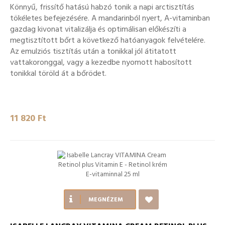
Könnyű, frissítő hatású habzó tonik a napi arctisztítás
tökéletes befejezésére. A mandarinból nyert, A-vitaminban
gazdag kivonat vitalizálja és optimálisan előkészíti a
megtisztított bőrt a következő hatóanyagok felvételére.
Az emulziós tisztítás után a tonikkal jól átitatott
vattakoronggal, vagy a kezedbe nyomott habosított
tonikkal töröld át a bőrödet.
11 820 Ft‎
MEGNÉZEM