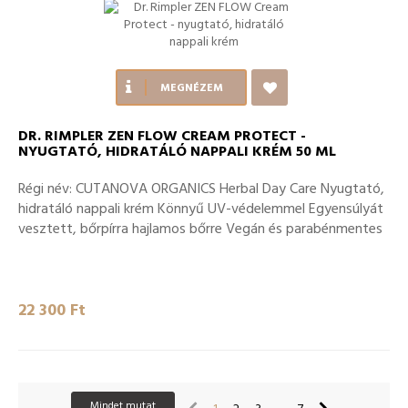
MEGNÉZEM
DR. RIMPLER ZEN FLOW CREAM PROTECT -
NYUGTATÓ, HIDRATÁLÓ NAPPALI KRÉM 50 ML
Régi név: CUTANOVA ORGANICS Herbal Day Care Nyugtató,
hidratáló nappali krém Könnyű UV-védelemmel Egyensúlyát
vesztett, bőrpírra hajlamos bőrre Vegán és parabénmentes
22 300 Ft‎
Mindet mutat