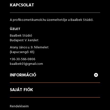
KAPCSOLAT
A profikozmetikumok.hu üzemeltetője a Baalbek Stúdió.
ÜZLET
Baalbek Stúdió
Budapest V. kerület
Arany János u. 9. félemelet
(kapucsengő: 65)
+36-30-566-0806
baalbek01@gmail.com
INFORMÁCIÓ
SAJÁT FIÓK
Rendeléseim