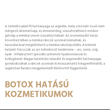
A termékcsalád fő hatóanyaga az argirelin, mely a botulin toxin nem
mérgező alternatívája, és átmenetileg, visszafordítható módon
gátolja a mimikai izmok összehúzódását. Az izomrelaxáló hatás
következtében a mimikai ráncok azonnal kisimulnak, és
használatával megelőzhető a mimikai ráncképződés. A krémek
hatását fokozzák az arc különböző területeire – arc, szem, száj,
nyak - kifejlesztett speciális szérumok hyaluronsavval és
kollegénnel. Magas hatásfokú relaxáló és regeneráló hatóanyagai
gondoskodnak a ráncok azonnali és hosszantartó kiegyenlítéséről, a
sugárzóan fiatalos megjelenésről életkortól függetlenül.
BOTOX HATÁSÚ
KOZMETIKUMOK